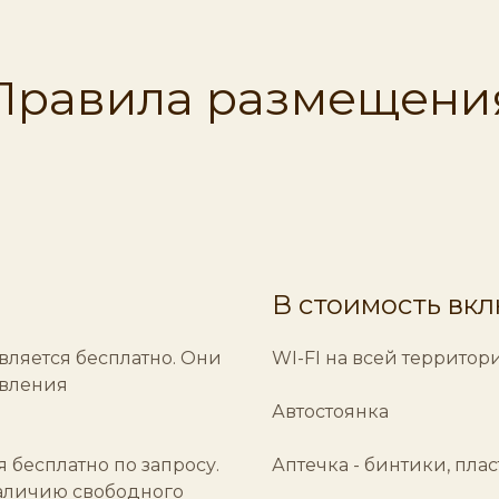
Правила размещени
В стоимость вк
вляется бесплатно. Они
WI-FI на всей территор
авления
Автостоянка
 бесплатно по запросу.
Аптечка - бинтики, пласт
аличию свободного