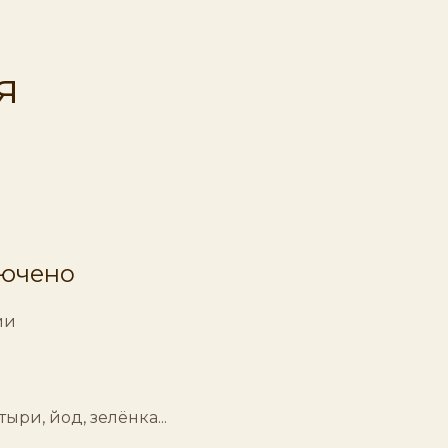
я
лючено
ии
ыри, йод, зелёнка...