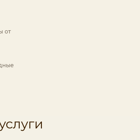
ы от
одные
услуги