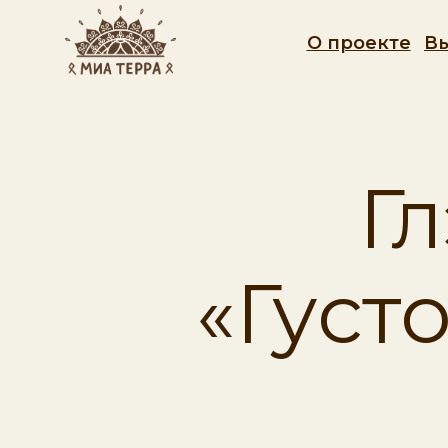
TravelLine
О проекте
В
Б
Г
«Густ