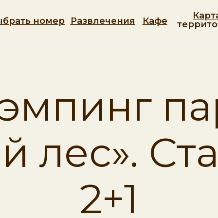
Карт
ыбрать номер
Развлечения
Кафе
террит
АЗА ОТДЫХА «MIA-TERRA» ШАМСУТД
лэмпинг па
ой лес». Ст
2+1