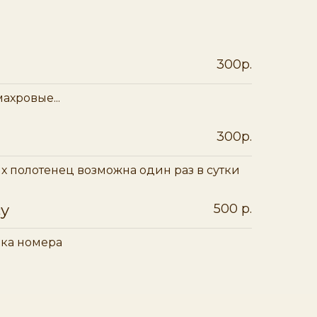
300р.
ахровые...
300р.
х полотенец возможна один раз в сутки
су
500 р.
рка номера