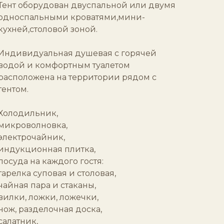
Тент оборудован двуспальной или двумя
односпальными кроватями,мини-
кухней,столовой зоной.
Индивидуальная душевая с горячей
водой и комфортным туалетом
расположена на территории рядом с
тентом.
Холодильник,
микроволновка,
электрочайник,
индукционная плитка,
посуда на каждого гостя:
тарелка суповая и столовая,
чайная пара и стаканы,
вилки, ложки, ложечки,
нож, разделочная доска,
салатник,