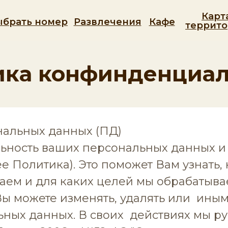
Карт
ыбрать номер
Развлечения
Кафе
террит
ика конфинденциал
нальных данных (ПД)
ность ваших персональных данных и 
 Политика). Это поможет Вам узнать, 
ем и для каких целей мы обрабатыва
 Вы можете изменять, удалять или ины
ных данных. В cвoих действиях мы р