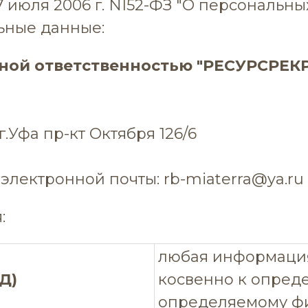
июля 2006 г. NІ52-ФЗ "О персональны
ьные данные:
нной ответственностью "РЕСУРСРЕК
.Уфа пр-кт Октября 126/6
лектронной почты: rb-miaterra@ya.ru
:
любая информация
Д)
косвенно к опред
определяемому фи