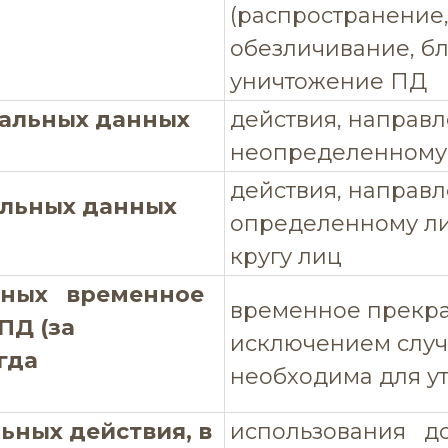
(распространение,
обезличивание, бл
уничтожение ПД
нальных данных
действия, направ
неопределенному 
действия, направ
альных данных
определенному л
кругу лиц
ьных временное
временное прекра
ПД (за
исключением случа
гда
необходима для у
ьных действия, в
использовани