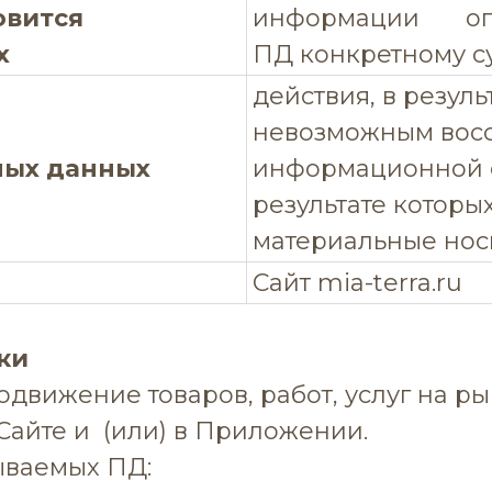
овится
информации опр
х
ПД конкретному с
действия, в резуль
невозможным восс
ьных данных
информационной с
результате которы
материальные нос
Сайт mia-terra.ru
ки
одвижение товаров, работ, услуг на ры
Сайте и (или) в Приложении.
ываемых ПД: