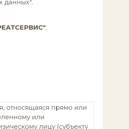
х данных".
РЕАТСЕРВИС"
:
, относящаяся прямо или
еленному или
зическому лицу (субъекту