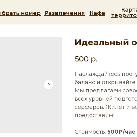
Карт
ыбрать номер
Развлечения
Кафе
террит
Идеальный о
500
р.
Наслаждайтесь прогу
баланс и открывайте
Мы предлагаем совр
всех уровней подгото
серферов. Жилет и в
предоставим!
Стоимость:
500₽/час