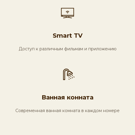
Отзывы наших
клиентов
Smart TV
Мы очень ценим ваше время и ваше
Доступ к различным фильмам и приложению
мнение о базе отдыха. Будь то
положительный или конструктивный
отзыв, ваше мнение поможет нам стать
еще лучше и улучшить сервис для вас.
Ванная конната
Современная ванная комната в каждом номере